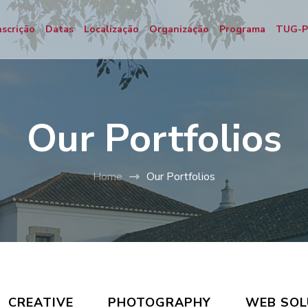
nscrição
Datas
Localização
Organização
Programa
TUG-
Our Portfolios
Home
Our Portfolios
CREATIVE
PHOTOGRAPHY
WEB SOL